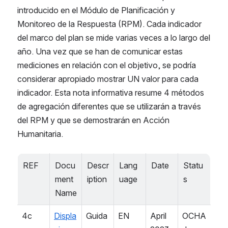
introducido en el Módulo de Planificación y 
Monitoreo de la Respuesta (RPM). Cada indicador 
del marco del plan se mide varias veces a lo largo del 
año. Una vez que se han de comunicar estas 
mediciones en relación con el objetivo, se podría 
considerar apropiado mostrar UN valor para cada 
indicador. Esta nota informativa resume 4 métodos 
de agregación diferentes que se utilizarán a través 
del RPM y que se demostrarán en Acción 
Humanitaria.
REF
Docu
Descr
Lang
Date
Statu
ment 
iption
uage
s
Name
4c
Displa
Guida
EN
April 
OCHA 