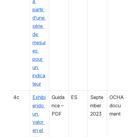
à 
partir 
d’une 
série 
de 
mesur
es 
pour 
un 
indica
teur
4c
Exhibi
Guida
ES
Septe
OCHA 
endo 
nce – 
mber 
docu
un 
PDF
2023
ment
valor 
en el 