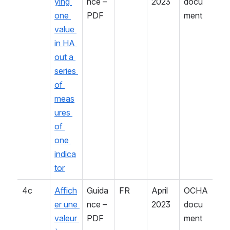
ying 
nce – 
2023
docu
one 
PDF
ment
value 
in HA 
out a 
series 
of 
meas
ures 
of 
one 
indica
tor
4c
Affich
Guida
FR
April 
OCHA 
er une 
nce – 
2023
docu
valeur 
PDF
ment